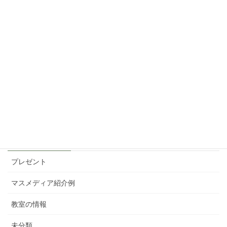
福岡大橋教室（愛称／大橋駅近徒歩３分教室）の募集
をスタートしました。
2022年2月2日
福岡大手門教室は、曜日を限定して継続開催しており
ます。
2022年2月2日
カテゴリー
プレゼント
マスメディア紹介例
教室の情報
未分類