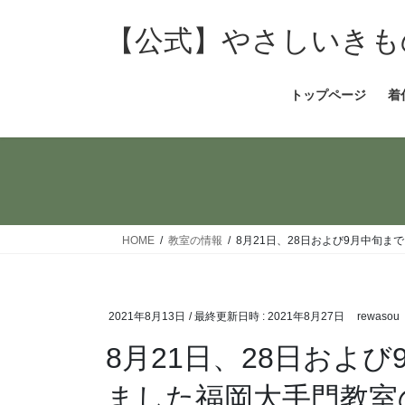
コ
ナ
ン
ビ
【公式】やさしいきも
テ
ゲ
ン
ー
トップページ
着
ツ
シ
へ
ョ
ス
ン
キ
に
ッ
移
プ
動
HOME
教室の情報
8月21日、28日および9月中旬
2021年8月13日
/ 最終更新日時 :
2021年8月27日
rewasou
8月21日、28日およ
ました福岡大手門教室